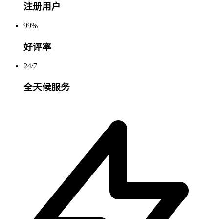
注册用户
99%
好评率
24/7
全天候服务