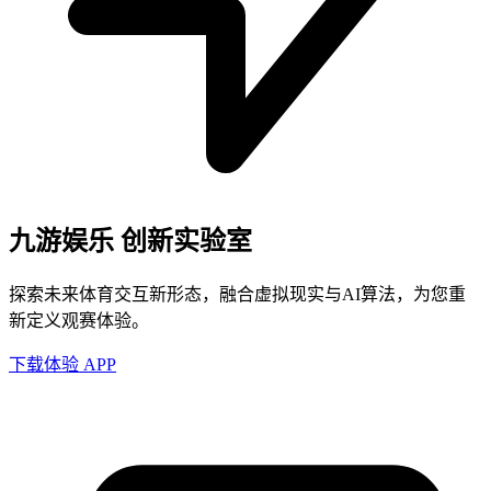
九游娱乐 创新实验室
探索未来体育交互新形态，融合虚拟现实与AI算法，为您重
新定义观赛体验。
下载体验 APP