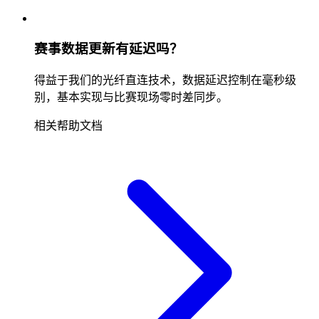
赛事数据更新有延迟吗？
得益于我们的光纤直连技术，数据延迟控制在毫秒级
别，基本实现与比赛现场零时差同步。
相关帮助文档