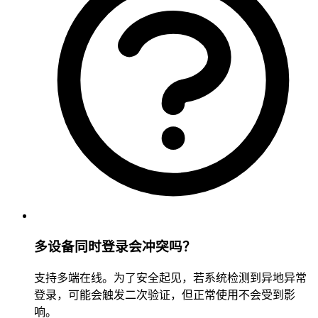
多设备同时登录会冲突吗？
支持多端在线。为了安全起见，若系统检测到异地异常
登录，可能会触发二次验证，但正常使用不会受到影
响。