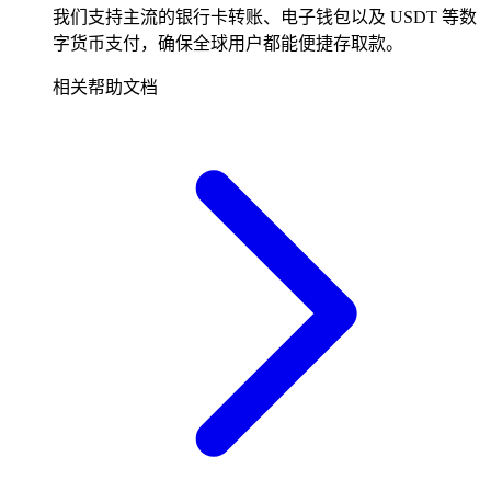
我们支持主流的银行卡转账、电子钱包以及 USDT 等数
字货币支付，确保全球用户都能便捷存取款。
相关帮助文档