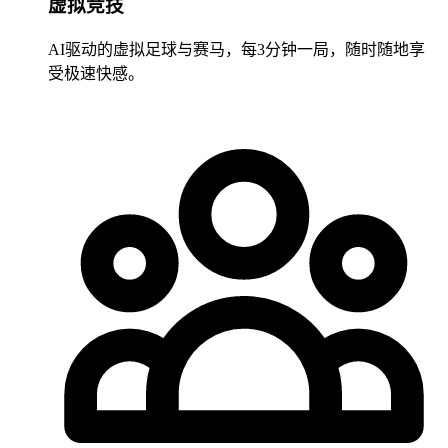
虚拟竞技
AI驱动的虚拟足球与赛马，每3分钟一局，随时随地享
受极速快感。