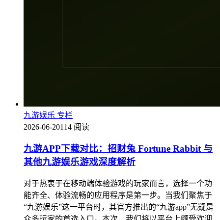
九游娱乐 专栏
2026-06-20
114 阅读
九游APP下载对比：招财兔 Fortune Rabbit 与
其他九游娱乐游戏深度解析
对于热衷于在移动端体验游戏的玩家而言，选择一个功
能齐全、体验流畅的应用程序是第一步。当我们聚焦于
“九游娱乐”这一平台时，其官方推出的“九游app”无疑是
众多玩家的首选入口。本次，我们将以平台上颇受欢迎