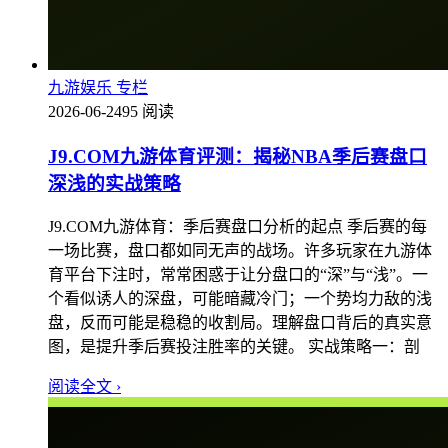
九游娱乐 专栏
2026-06-24
95 阅读
J9.COM九游体育评测：揭秘NBA季后赛盘口
深浅的实战策略
J9.COM九游体育：季后赛盘口分析的起点 季后赛的每
一场比赛，盘口都如同无声的战场。许多玩家在九游体
育平台下注时，常常困惑于让分盘口的“深”与“浅”。一
个看似诱人的深盘，可能暗藏冷门；一个势均力敌的浅
盘，反而可能是稳稳的收割局。理解盘口背后的真实意
图，是提升季后赛投注胜率的关键。 实战策略一：剖
阅读全文
›