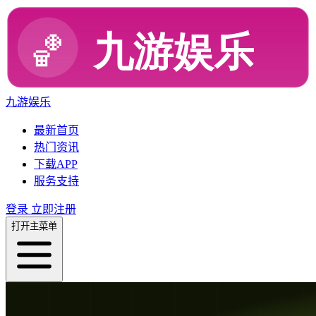
九游娱乐
最新首页
热门资讯
下载APP
服务支持
登录
立即注册
打开主菜单