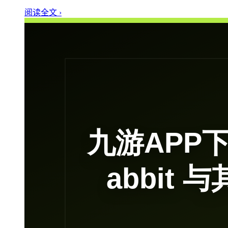
阅读全文
›