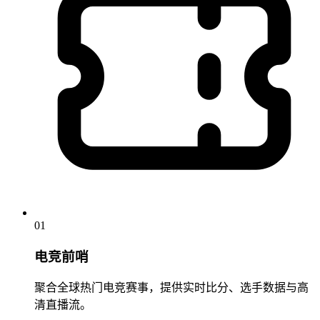
01
电竞前哨
聚合全球热门电竞赛事，提供实时比分、选手数据与高
清直播流。