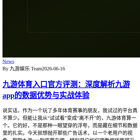
News
By 九游娱乐 Team
2026-06-16
九游体育入口官方评测：深度解析九游
app的数据优势与实战体验
说实话，作为一个玩了多年体育赛事的朋友，我试过的平台真
不算少。但能让我从“试试看”变成“离不开”的，九游体育算一
个。它的好，不是那种一眼望穿的浮夸，而是藏在细节和数据
里的扎实。今天就想抛开那些广告话术，以一个老用户的视