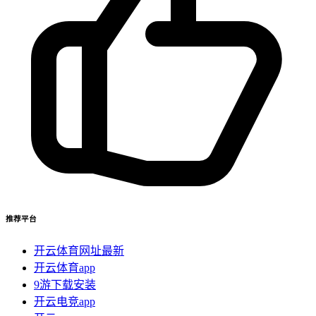
推荐平台
开云体育网址最新
开云体育app
9游下载安装
开云电竞app