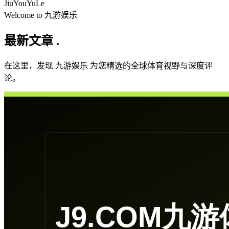
JiuYouYuLe
Welcome to 九游娱乐
最新文章
.
在这里，发现 九游娱乐 为您精选的全球体育视野与深度评
论。