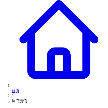
首页
/
热门资讯