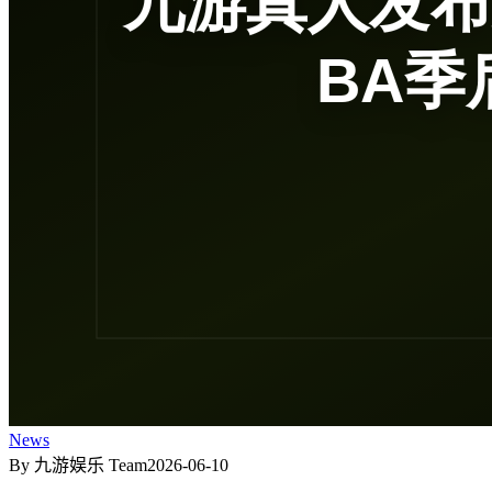
News
By 九游娱乐 Team
2026-06-10