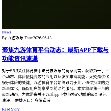
News
By 九游娱乐 Team
2026-06-18
聚焦九游体育平台动态：最新APP下载与
功能资讯速递
对于密切关注体育赛事与竞技娱乐的玩家而言，获取第一手平
台动态、体验便捷高效的应用以及发掘丰富功能，无疑是优化
娱乐体验的关键。九游体育平台始终致力于此，通过持续的更
新与优化，确保用户能享受到前沿的服务。本文将聚焦平台的
最新动态，为你带来关于九游app下载与核心功能的最新资讯
速递。 便捷入口：多渠道获
Read Story