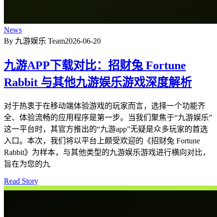
News
By 九游娱乐 Team
2026-06-20
九游APP下载对比：招财兔 Fortune
Rabbit 与其他九游娱乐游戏深度解析
对于热衷于在移动端体验游戏的玩家而言，选择一个功能齐
全、体验流畅的应用程序是第一步。当我们聚焦于“九游娱乐”
这一平台时，其官方推出的“九游app”无疑是众多玩家的首选
入口。本次，我们将以平台上颇受欢迎的《招财兔 Fortune
Rabbit》为样本，与其他类型的九游娱乐游戏进行横向对比，
旨在为您的九
Read Story