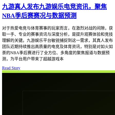
九游真人发布九游娱乐电竞资讯，聚焦
NBA季后赛赛况与数据预测
对于热爱电竞与体育赛事的玩家而言，在激烈对战的间隙，获
取一手、专业的赛事资讯与深度分析，是提升观赛体验和竞技
理解的关键。九游娱乐平台敏锐捕捉到这一需求，其真人发布
团队近期持续推出高质量的电竞及体育资讯，特别是对如火如
荼的NBA季后赛进行了全方位、多角度的聚焦报道与数据预
测，为平台用户带来了超越游戏本
Read Story