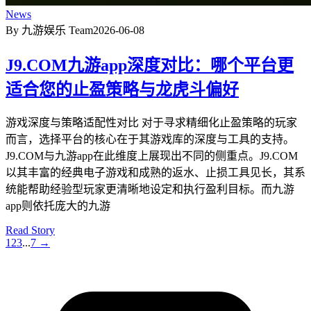
News
By 九游娱乐 Team
2026-06-08
J9.COM九游app深度对比：哪个平台更
适合您的止盈策略与龙虎斗偏好
游戏深度与策略适配性对比 对于寻求精细化止盈策略的玩家
而言，选择平台的核心在于其游戏库的深度与工具的支持。
J9.COM与九游app在此维度上展现出不同的侧重点。J9.COM
以其丰富的经典电子游戏和成熟的返水、止损工具见长，其系
统能帮助经验型玩家更清晰地设定和执行盈利目标。而九游
app则依托庞大的九游
Read Story
1
2
3
...
7
→