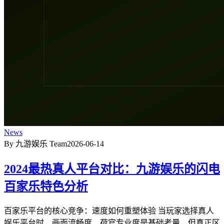
News
By 九游娱乐 Team
2026-06-14
2024最热真人平台对比：九游娱乐的闪电
百家乐特色分析
百家乐平台的核心竞争：速度如何重塑体验 当玩家选择真人
娱乐平台时，画面流畅度、荷官专业度是基础考量，但真正区