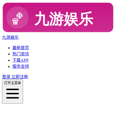
九游娱乐
最新首页
热门资讯
下载APP
服务支持
登录
立即注册
打开主菜单