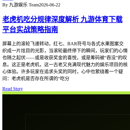
By 九游娱乐 Team
2026-06-22
老虎机吃分规律深度解析 九游体育下载
平台实战策略指南
屏幕上的滚轮飞速转动，红七、BAR符号与各式水果图案交
织成一片炫目的光影，当滚轮最终停下的瞬间，玩家们的心情
也随之起伏——或是收获奖金的喜悦，或是筹码被“吞没”的叹
息。这正是老虎机，这一古老又充满现代魅力的娱乐项目的核
心体验。许多玩家在追求头奖的同时，心中也萦绕着一个疑
问：老虎机是否存在所谓的“吃分
Read Story