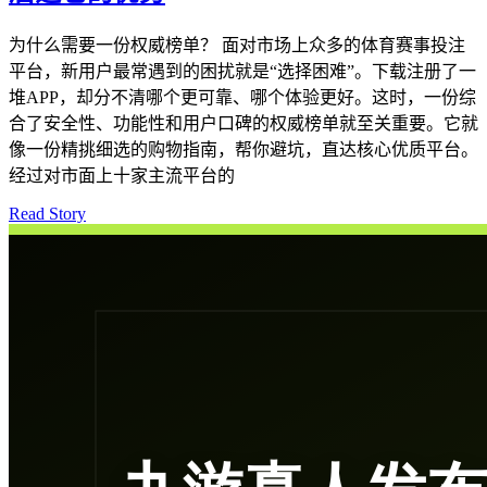
为什么需要一份权威榜单？ 面对市场上众多的体育赛事投注
平台，新用户最常遇到的困扰就是“选择困难”。下载注册了一
堆APP，却分不清哪个更可靠、哪个体验更好。这时，一份综
合了安全性、功能性和用户口碑的权威榜单就至关重要。它就
像一份精挑细选的购物指南，帮你避坑，直达核心优质平台。
经过对市面上十家主流平台的
Read Story