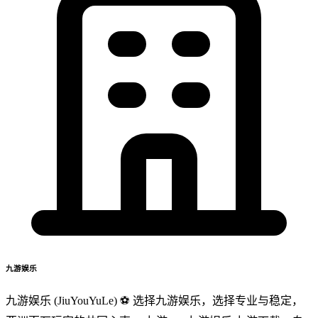
九游娱乐
九游娱乐 (JiuYouYuLe) ⚽ 选择九游娱乐，选择专业与稳定，